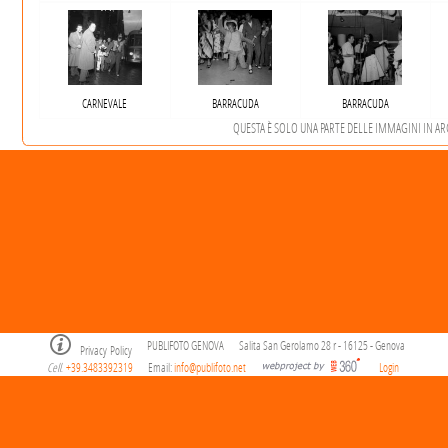
CARNEVALE
BARRACUDA
BARRACUDA
QUESTA È SOLO UNA PARTE DELLE IMMAGINI IN ARCH
PUBLIFOTO GENOVA
Salita San Gerolamo 28 r - 16125 - Genova
Privacy Policy
Cell
+39.3483392319
Email:
info@publifoto.net
Login
.