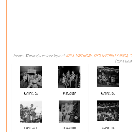
Esistono
32
immagini le stesse keyword:
NERVI
,
MASCHERATA
,
FESTA NAZIONALE SVIZZERA, 
Eccone alcun
BARRACUDA
BARRACUDA
BARRACUDA
CARNEVALE
BARRACUDA
BARRACUDA