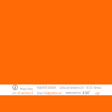
PUBLIFOTO GENOVA
Salita San Gerolamo 28 r - 16125 - Genova
Privacy Policy
Cell
+39.3483392319
Email:
info@publifoto.net
Login
.