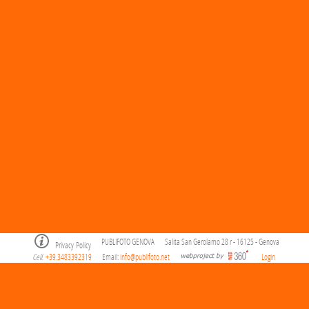
PUBLIFOTO GENOVA
Salita San Gerolamo 28 r - 16125 - Genova
Privacy Policy
Cell
+39.3483392319
Email:
info@publifoto.net
Login
.