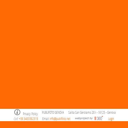
PUBLIFOTO GENOVA
Salita San Gerolamo 28 r - 16125 - Genova
Privacy Policy
Cell
+39.3483392319
Email:
info@publifoto.net
Login
.