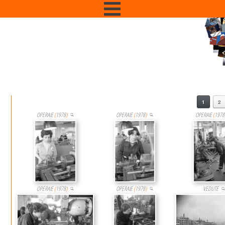
Ci sono 89 Immagini che contengo
1
2
OPERAIE
(
1978
)
OPERAIE
(
1978
)
OPERAIE
(
1978
OPERAIE
(
1978
)
OPERAIE
(
1978
)
VEDUTE