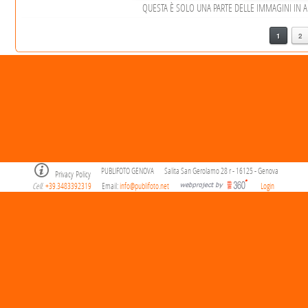
QUESTA È SOLO UNA PARTE DELLE IMMAGINI IN ARC
1
2
PUBLIFOTO GENOVA
Salita San Gerolamo 28 r - 16125 - Genova
Privacy Policy
Cell
+39.3483392319
Email:
info@publifoto.net
Login
.