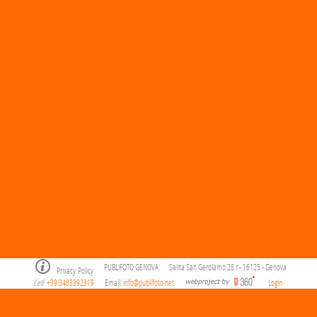
PUBLIFOTO GENOVA
Salita San Gerolamo 28 r - 16125 - Genova
Privacy Policy
Cell
+39.3483392319
Email:
info@publifoto.net
Login
.