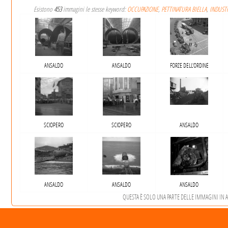
Esistono
453
immagini le stesse keyword:
OCCUPAZIONE
,
PETTINATURA BIELLA
,
INDUST
ANSALDO
ANSALDO
FORZE DELL'ORDINE
SCIOPERO
SCIOPERO
ANSALDO
ANSALDO
ANSALDO
ANSALDO
QUESTA È SOLO UNA PARTE DELLE IMMAGINI IN AR