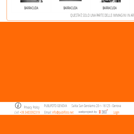
BARRACUDA
BARRACUDA
BARRACUDA
QUESTA È SOLO UNA PARTE DELLE IMMAGINI IN ARCH
PUBLIFOTO GENOVA
Salita San Gerolamo 28 r - 16125 - Genova
Privacy Policy
Cell
+39.3483392319
Email:
info@publifoto.net
Login
.