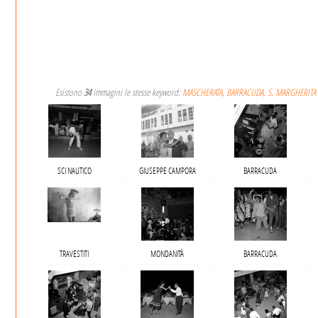
Esistono
34
immagini le stesse keyword:
MASCHERATA
,
BARRACUDA, S. MARGHERITA
SCI NAUTICO
GIUSEPPE CAMPORA
BARRACUDA
TRAVESTITI
MONDANITÀ
BARRACUDA