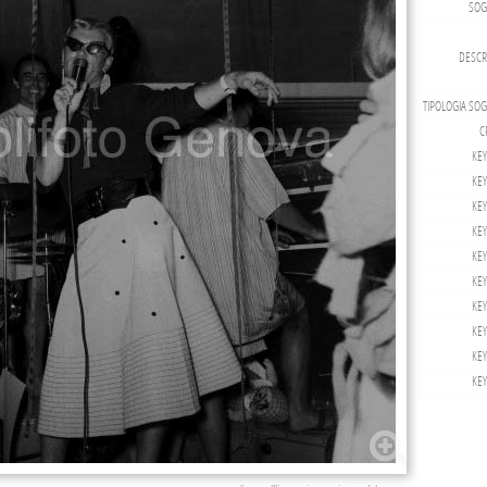
SOG
DESCRI
TIPOLOGIA SOG
C
KE
KE
KE
KE
KE
KE
KE
KE
KE
KE