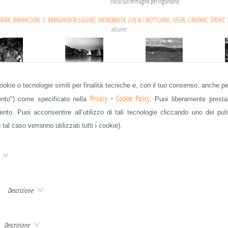
clicca sull'immagine per ingrandirla
RATA
,
BARRACUDA, S. MARGHERITA LIGURE
,
MONDANITÁ
,
LOCALI NOTTURNI
,
FESTA
,
CANTARE
,
SPORT
,
alcune:
cookie o tecnologie simili per finalità tecniche e, con il tuo consenso, anche per
RRACUDA
VELA
VELA
Privacy + Cookie Policy
mento") come specificato nella
. Puoi liberamente prestar
to. Puoi acconsentire all’utilizzo di tali tecnologie cliccando uno dei pul
 tal caso verranno utilizzati tutti i cookie).
IA ARNALDI
COLONIA ARNALDI
AUTOMOBILISMO
e
Descrizione
MOBILISMO
AUTOMOBILISMO
AUTOMOBILISMO
QUESTA È SOLO UNA PARTE DELLE IMMAGINI IN ARCHIVIO - CHIEDETE A info@publifoto.net
Descrizione