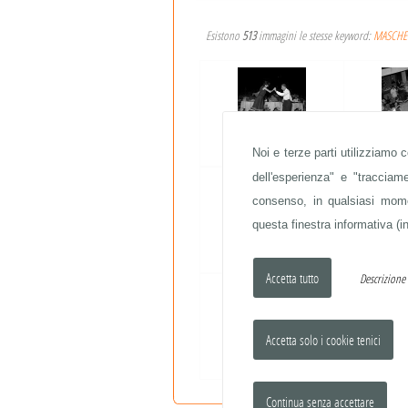
Esistono
513
immagini le stesse keyword:
MASCHE
BARRACUDA
Noi e terze parti utilizziamo 
BA
dell'esperienza" e "traccia
consenso, in qualsiasi momen
questa finestra informativa (in
COLONIA ARNALDI
COLON
Descrizion
AUTOMOBILISMO
AUTO