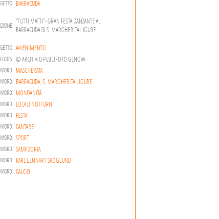
BARRACUDA
GETTO:
"TUTTI MATTI"- GRAN FESTA DANZANTE AL
ZIONE:
BARRACUDA DI S. MARGHERITA LIGURE
AVVENIMENTO
GETTO:
© ARCHIVIO PUBLIFOTO GENOVA
REDITS:
MASCHERATA
YWORD:
BARRACUDA, S. MARGHERITA LIGURE
YWORD:
MONDANITÁ
YWORD:
LOCALI NOTTURNI
YWORD:
FESTA
YWORD:
CANTARE
YWORD:
SPORT
YWORD:
SAMPDORIA
YWORD:
KARL LENNART SKOGLUND
YWORD:
CALCIO
YWORD: