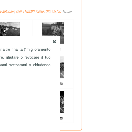
SAMPDORIA
,
KARL LENNART SKOGLUND
,
CALCIO
. Eccone
 altre finalità ("miglioramento
VELA
FAUSTO COPPI
e, rifiutare o revocare il tuo
santi sottostanti o chiudendo
AUTOMOBILISMO
AUTOMOBILISMO
AUTOMOBILISMO
AUTOMOBILISMO