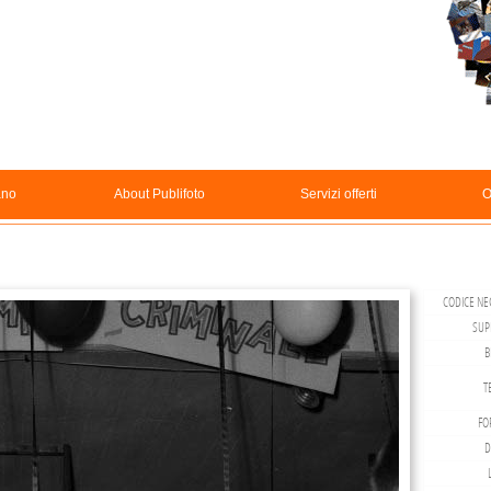
ano
About Publifoto
Servizi offerti
O
CODICE NEG
SUP
B
T
FO
D