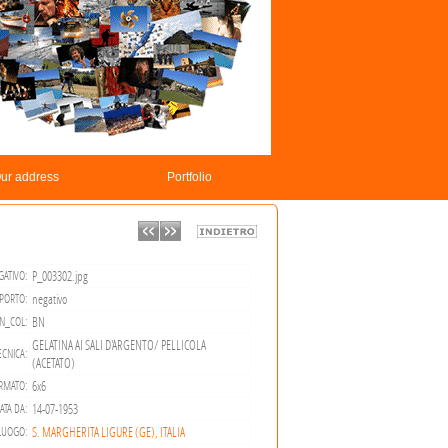
ur address
Portfolio
P_003302.jpg
ATIVO:
negativo
PORTO:
BN
N_COL:
GELATINA AI SALI D'ARGENTO/ PELLICOLA
ECNICA:
(ACETATO)
6x6
RMATO:
14-07-1953
ATA DA:
S. MARGHERITA LIGURE (GE), ITALIA
LUOGO: