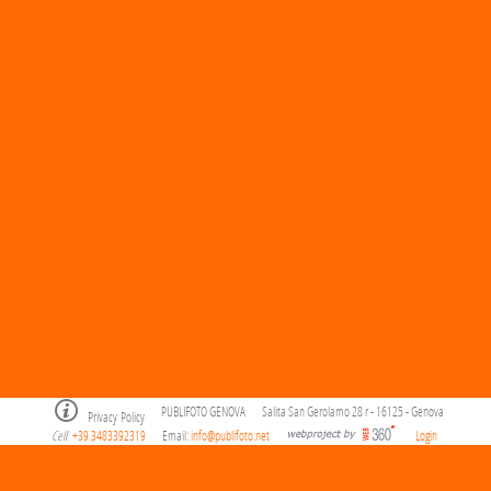
PUBLIFOTO GENOVA
Salita San Gerolamo 28 r - 16125 - Genova
Privacy Policy
Cell
+39.3483392319
Email:
info@publifoto.net
Login
.