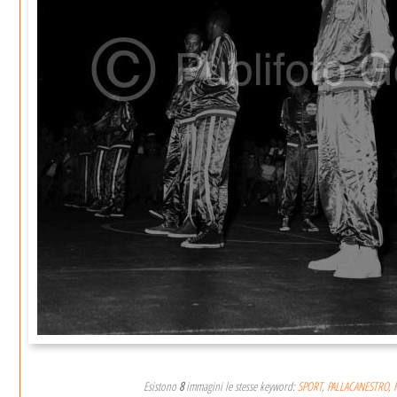
Esistono
8
immagini le stesse keyword:
SPORT
,
PALLACANESTRO
,