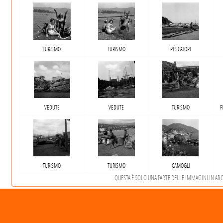
TURISMO
TURISMO
PESCATORI
VEDUTE
VEDUTE
TURISMO
F
TURISMO
TURISMO
CAMOGLI
QUESTA È SOLO UNA PARTE DELLE IMMAGINI IN ARCHI