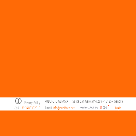
PUBLIFOTO GENOVA
Salita San Gerolamo 28 r - 16125 - Genova
Privacy Policy
Cell
+39.3483392319
Email:
info@publifoto.net
Login
.