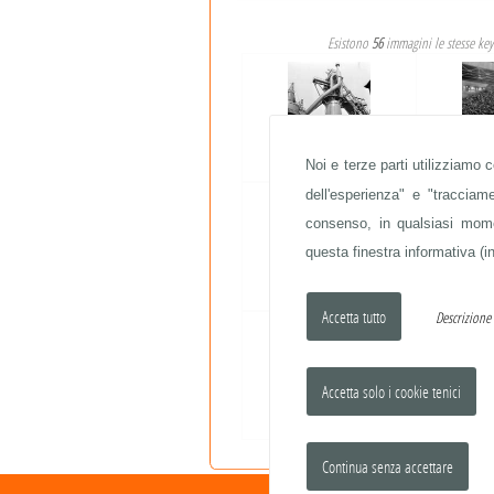
Esistono
56
immagini le stesse ke
Noi e terze parti utilizziamo 
ACCIAIERIE
ACC
dell'esperienza" e "traccia
consenso, in qualsiasi momen
questa finestra informativa (in
ACCIAIERIE
ACC
Descrizion
ACCIAIERIE
ACC