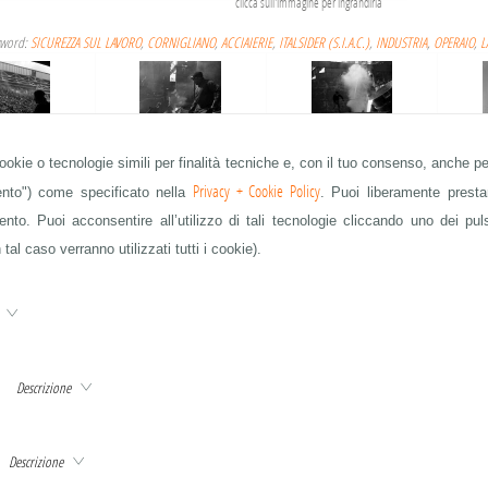
clicca sull'immagine per ingrandirla
yword:
SICUREZZA SUL LAVORO
,
CORNIGLIANO
,
ACCIAIERIE
,
ITALSIDER (S.I.A.C.)
,
INDUSTRIA
,
OPERAIO
,
L
cookie o tecnologie simili per finalità tecniche e, con il tuo consenso, anche per
IAIERIE
ACCIAIERIE
ACCIAIERIE
Privacy + Cookie Policy
mento") come specificato nella
. Puoi liberamente prestar
to. Puoi acconsentire all’utilizzo di tali tecnologie cliccando uno dei pul
 tal caso verranno utilizzati tutti i cookie).
IAIERIE
ACCIAIERIE
ACCIAIERIE
e
Descrizione
IAIERIE
ACCIAIERIE
ACCIAIERIE
QUESTA È SOLO UNA PARTE DELLE IMMAGINI IN ARCHIVIO - CHIEDETE A info@publifoto.net
Descrizione