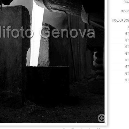
SOG
DESCRI
TIPOLOGIA SOG
CR
KEY
KEY
KEY
KEY
KEY
KEY
KEY
KEY