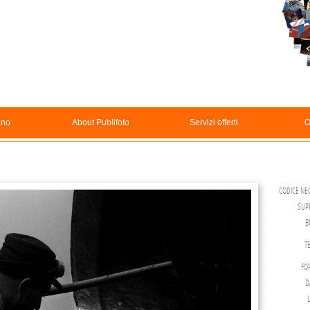
ano
About Publifoto
Servizi offerti
O
CODICE NEG
SUP
B
TE
FO
D