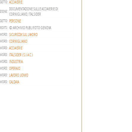
ACCIAIERIE
GETTO:
DOCUMENTAZIONE SULLE ACCIAIERIE DI
ZIONE:
CORNIGLIANO, ITALSIDER
PERSONE
GETTO:
© ARCHIVIO PUBLIFOTO GENOVA
EDITS:
SICUREZZA SUL LAVORO
WORD:
CORNIGLIANO
WORD:
ACCIAIERIE
WORD:
ITALSIDER (S.I.A.C.)
WORD:
INDUSTRIA
WORD:
OPERAIO
WORD:
LAVORO UOMO
WORD:
CALDAIA
WORD: