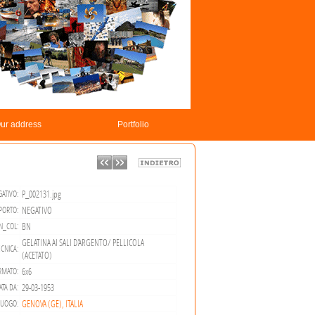
ur address
Portfolio
P_002131.jpg
ATIVO:
NEGATIVO
PORTO:
BN
N_COL:
GELATINA AI SALI D'ARGENTO/ PELLICOLA
CNICA:
(ACETATO)
6x6
RMATO:
29-03-1953
ATA DA:
GENOVA (GE), ITALIA
LUOGO: