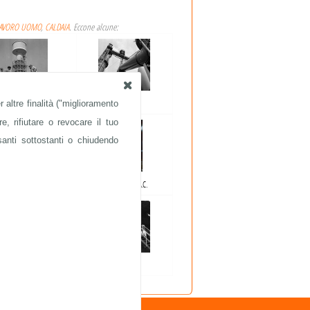
AVORO UOMO
,
CALDAIA
. Eccone alcune:
 altre finalità ("miglioramento
ACCIAIERIE
ACCIAIERIE
e, rifiutare o revocare il tuo
santi sottostanti o chiudendo
ACCIAIERIE
ITALSIDER- S.I.A.C.
ACCIAIERIE
ACCIAIERIE