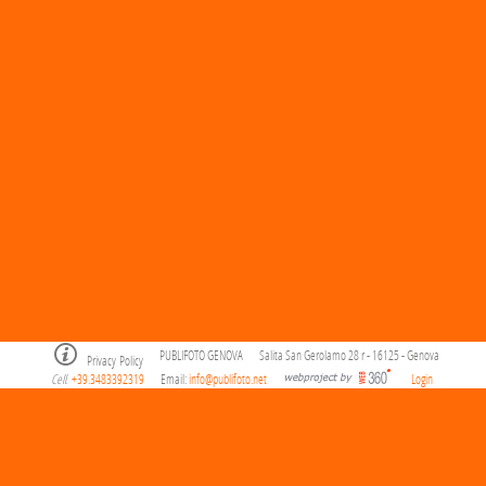
PUBLIFOTO GENOVA
Salita San Gerolamo 28 r - 16125 - Genova
Privacy Policy
Cell
+39.3483392319
Email:
info@publifoto.net
Login
.