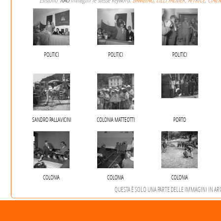
Esistono
1045
immagini le stesse keyword:
BAMBINO
,
LILLI PALMER
,
ATTRICE
,
CINE
POLITICI
POLITICI
POLITICI
SANDRO PALLAVICINI
COLONIA MATTEOTTI
PORTO
COLONIA
COLONIA
COLONIA
QUESTA È SOLO UNA PARTE DELLE IMMAGINI IN ARCH