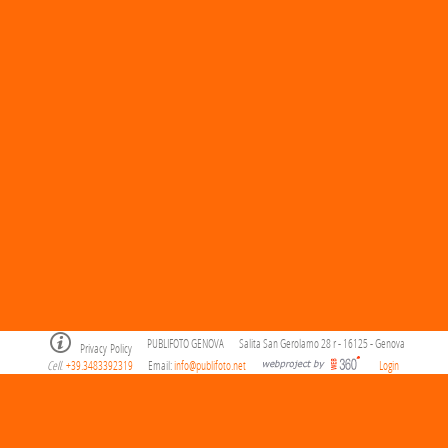
PUBLIFOTO GENOVA
Salita San Gerolamo 28 r - 16125 - Genova
Privacy Policy
Cell
+39.3483392319
Email:
info@publifoto.net
Login
.