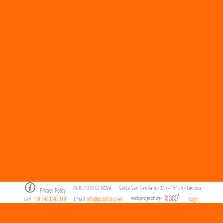
PUBLIFOTO GENOVA
Salita San Gerolamo 28 r - 16125 - Genova
Privacy Policy
Cell
+39.3483392319
Email:
info@publifoto.net
Login
.