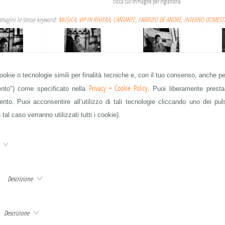
clicca sull'immagine per ingrandirla
magini le stesse keyword:
MUSICA
,
VIP IN RIVIERA
,
CANTANTE
,
FABRIZIO DE ANDRÈ
,
INTERNO DOMEST
cookie o tecnologie simili per finalità tecniche e, con il tuo consenso, anche per
IO DE ANDRÈ
FABRIZIO DE ANDRÈ
FABRIZIO DE ANDRÈ
F
Privacy + Cookie Policy
mento") come specificato nella
. Puoi liberamente prestar
to. Puoi acconsentire all’utilizzo di tali tecnologie cliccando uno dei pul
 tal caso verranno utilizzati tutti i cookie).
IO DE ANDRÈ
FABRIZIO DE ANDRÈ
FABRIZIO DE ANDRÈ
F
e
Descrizione
IO DE ANDRÈ
FABRIZIO DE ANDRÈ
FABRIZIO DE ANDRÈ
F
QUESTA È SOLO UNA PARTE DELLE IMMAGINI IN ARCHIVIO - CHIEDETE A info@publifoto.net
Descrizione