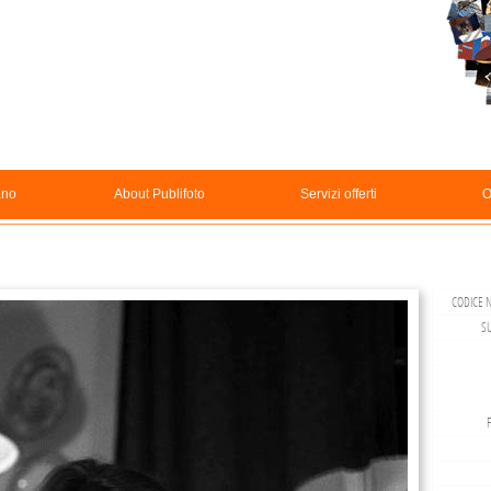
ano
About Publifoto
Servizi offerti
O
CODICE N
S