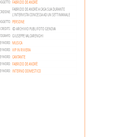
FABRIZIO DE ANDRÈ
OGGETTO:
FABRIZIO DE ANDRÈ A CASA SUA DURANTE
RIZIONE:
L'INTERVISTA CONCESSA AD UN SETTIMANALE
PERSONE
OGGETTO:
© ARCHIVIO PUBLIFOTO GENOVA
CREDITS:
GIUSEPPE VALCARENGHI
TOGRAFO:
MUSICA
EYWORD:
VIP IN RIVIERA
EYWORD:
CANTANTE
EYWORD:
FABRIZIO DE ANDRÈ
EYWORD:
INTERNO DOMESTICO
EYWORD: