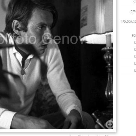
S
DESC
TIPOLOGIA S
FO
K
K
K
K
K