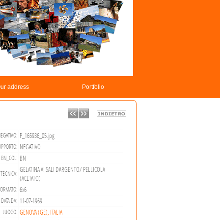
ur address
Portfolio
P_165936_05.jpg
EGATIVO:
NEGATIVO
UPPORTO:
BN
BN_COL:
GELATINA AI SALI D'ARGENTO/ PELLICOLA
TECNICA:
(ACETATO)
6x6
FORMATO:
11-07-1969
DATA DA:
GENOVA (GE), ITALIA
LUOGO: