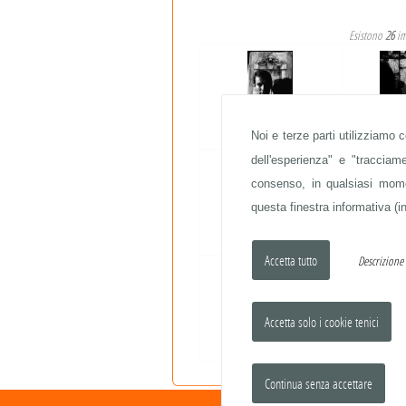
Esistono
26
im
FABRIZIO DE ANDRÈ
Noi e terze parti utilizziamo 
FABRIZ
dell'esperienza" e "traccia
consenso, in qualsiasi momen
questa finestra informativa (in
FABRIZIO DE ANDRÈ
FABRIZ
Descrizion
FABRIZIO DE ANDRÈ
FABRIZ