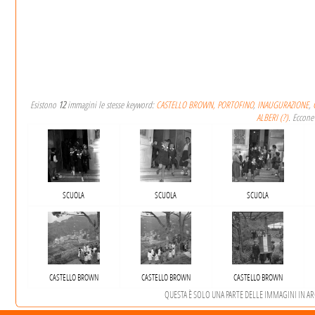
Esistono
12
immagini le stesse keyword:
CASTELLO BROWN, PORTOFINO
,
INAUGURAZIONE
,
ALBERI (?)
. Eccone
SCUOLA
SCUOLA
SCUOLA
CASTELLO BROWN
CASTELLO BROWN
CASTELLO BROWN
QUESTA È SOLO UNA PARTE DELLE IMMAGINI IN ARCH