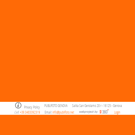
PUBLIFOTO GENOVA
Salita San Gerolamo 28 r - 16125 - Genova
Privacy Policy
Cell
+39.3483392319
Email:
info@publifoto.net
Login
.