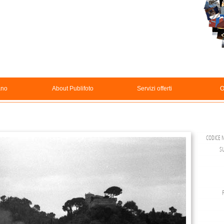
ano
About Publifoto
Servizi offerti
O
CODICE N
S