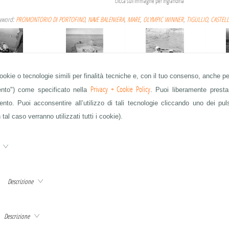
clicca sull'immagine per ingrandirla
eyword:
PROMONTORIO DI PORTOFINO
,
NAVE BALENIERA
,
MARE
,
OLYMPIC WINNER
,
TIGULLIO
,
CASTEL
cookie o tecnologie simili per finalità tecniche e, con il tuo consenso, anche per
TA GARBO
POSTE
SOMMOZZATORE
NAUFR
Privacy + Cookie Policy
mento") come specificato nella
. Puoi liberamente prestar
to. Puoi acconsentire all’utilizzo di tali tecnologie cliccando uno dei pul
 tal caso verranno utilizzati tutti i cookie).
 LONDON VALOUR
NAUFRAGIO LONDON VALOUR
NAUFRAGIO LONDON VALOUR
NAUFR
e
Descrizione
 LONDON VALOUR
NAUFRAGIO LONDON VALOUR
NAUFRAGIO LONDON VALOUR
QUESTA È SOLO UNA PARTE DELLE IMMAGINI IN ARCHIVIO - CHIEDETE A info@publifoto.net
Descrizione