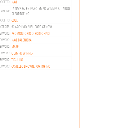
NAVI
OGGETTO:
LA NAVE BALENIERA OLYMPIC WINNER AL LARGO
RIZIONE:
DI PORTOFINO
COSE
OGGETTO:
© ARCHIVIO PUBLIFOTO GENOVA
CREDITS:
PROMONTORIO DI PORTOFINO
EYWORD:
NAVE BALENIERA
EYWORD:
MARE
EYWORD:
OLYMPIC WINNER
EYWORD:
TIGULLIO
EYWORD:
CASTELLO BROWN, PORTOFINO
EYWORD: