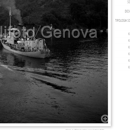
S
DESC
TIPOLOGIA S
K
K
K
K
K
K