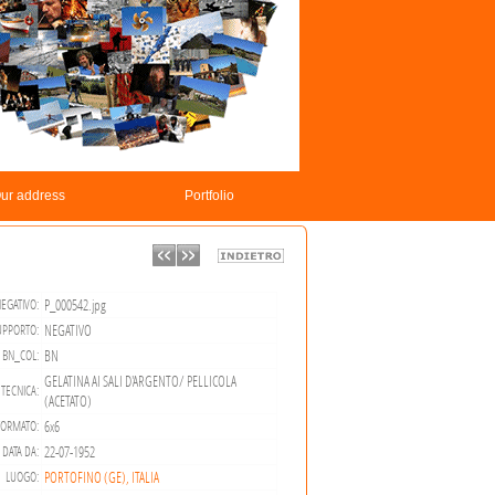
ur address
Portfolio
P_000542.jpg
EGATIVO:
NEGATIVO
UPPORTO:
BN
BN_COL:
GELATINA AI SALI D'ARGENTO/ PELLICOLA
TECNICA:
(ACETATO)
6x6
FORMATO:
22-07-1952
DATA DA:
PORTOFINO (GE), ITALIA
LUOGO: