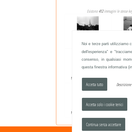
Esistono
412
immagini le stesse k
Noi e terze parti utilizziamo 
VEDUTA
GRE
dell'esperienza" e "traccia
consenso, in qualsiasi momen
questa finestra informativa (in
NAUFRAGIO LONDON VALOUR
NAUFRAGIO
Descrizion
NAUFRAGIO LONDON VALOUR
NAUFRAGIO