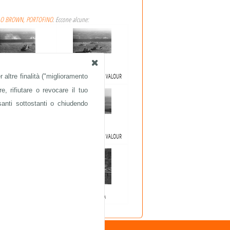
LO BROWN, PORTOFINO
. Eccone alcune:
 altre finalità ("miglioramento
AGIO LONDON VALOUR
NAUFRAGIO LONDON VALOUR
e, rifiutare o revocare il tuo
santi sottostanti o chiudendo
AGIO LONDON VALOUR
NAUFRAGIO LONDON VALOUR
UGO TOGNAZZI
ARISTOCRAZIA