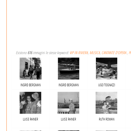
Esistono
616
immagini le stesse keyword:
VIP IN RIVIERA
,
MUSICA
,
CANTANTE D'OPERA
,
P
INGRID BERGMAN
INGRID BERGMAN
UGO TOGNAZZI
LUISE RAINER
LUISE RAINER
RUTH ROMAN