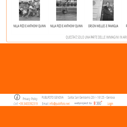
NILLA PIZZI E ANTHONY QUINN
NILLA PIZZI E ANTHONY QUINN
ORSON WELLES E FAMIGLIA
QUESTA È SOLO UNA PARTE DELLE IMMAGINI IN ARCH
PUBLIFOTO GENOVA
Salita San Gerolamo 28 r - 16125 - Genova
Privacy Policy
Cell
+39.3483392319
Email:
info@publifoto.net
Login
.