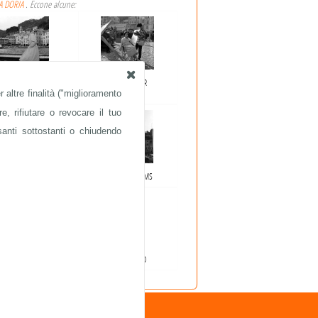
A DORIA
. Eccone alcune:
UMPHREY BOGART
AVA GARDNER
 altre finalità ("miglioramento
e, rifiutare o revocare il tuo
santi sottostanti o chiudendo
GREGORY PECK
ESTHER WILLIAMS
GRETA GARBO
GRETA GARBO