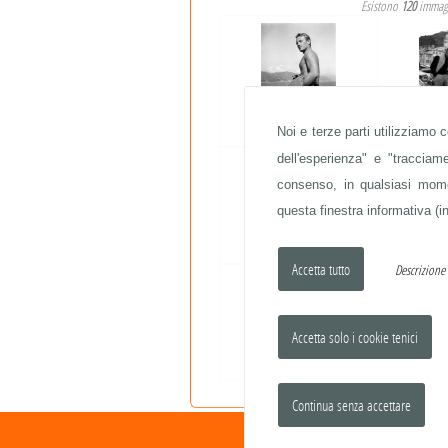
Esistono
120
immagi
JACQUES SERNAS
CLA
Noi e terze parti utilizziamo 
dell'esperienza" e "traccia
consenso, in qualsiasi momen
questa finestra informativa (in
VALENTINA CORTESE
AL
Descrizion
JAMES STEWART
JAME