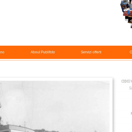
ano
About Publifoto
Servizi offerti
O
CODICE N
S