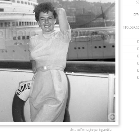
S
DESC
TIPOLOGIA S
K
K
K
K
K
K
clicca sull'immagine per ingrandirla