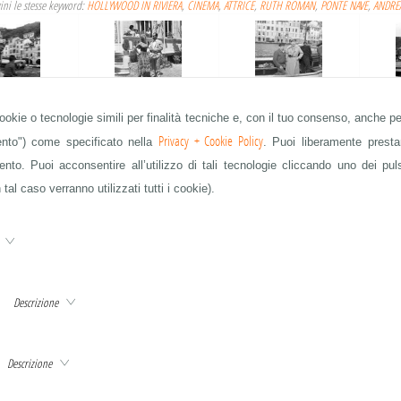
ni le stesse keyword:
HOLLYWOOD IN RIVIERA
,
CINEMA
,
ATTRICE
,
RUTH ROMAN
,
PONTE NAVE
,
ANDRE
RK GABLE
MARTINE CAROL E ALBERTO
HUMPHREY BOGART
H
cookie o tecnologie simili per finalità tecniche e, con il tuo consenso, anche per
LATTUADA
Privacy + Cookie Policy
mento") come specificato nella
. Puoi liberamente prestar
to. Puoi acconsentire all’utilizzo di tali tecnologie cliccando uno dei pul
 tal caso verranno utilizzati tutti i cookie).
AN LADD
SPENCER TRACY
ROBERT MITCHUM
e
Descrizione
S STEWART
ORSON WELLES
ORSON WELLES
QUESTA È SOLO UNA PARTE DELLE IMMAGINI IN ARCHIVIO - CHIEDETE A info@publifoto.net
Descrizione