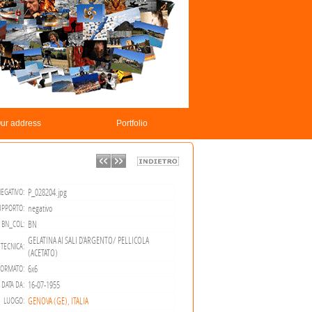
ur address
Portfolio
P_028204.jpg
EGATIVO:
negativo
UPPORTO:
BN
BN_COL:
GELATINA AI SALI D'ARGENTO/ PELLICOLA
TECNICA:
(ACETATO)
6x6
FORMATO:
16-07-1955
DATA DA:
GENOVA (GE), ITALIA
LUOGO: