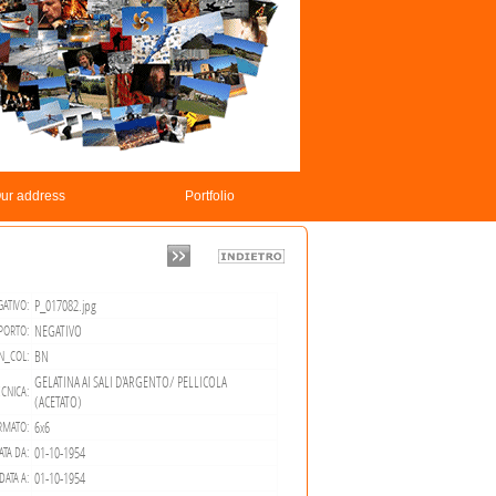
ur address
Portfolio
P_017082.jpg
ATIVO:
NEGATIVO
PORTO:
BN
N_COL:
GELATINA AI SALI D'ARGENTO/ PELLICOLA
CNICA:
(ACETATO)
6x6
RMATO:
01-10-1954
ATA DA:
01-10-1954
DATA A: