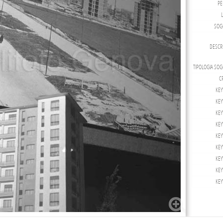
PE
SOG
DESCRI
TIPOLOGIA SOG
CR
KEY
KEY
KEY
KEY
KEY
KEY
KEY
KEY
KEY