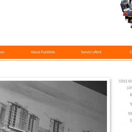
ano
About Publifoto
Servizi offerti
O
CODICE NEG
SUP
B
TE
FO
D