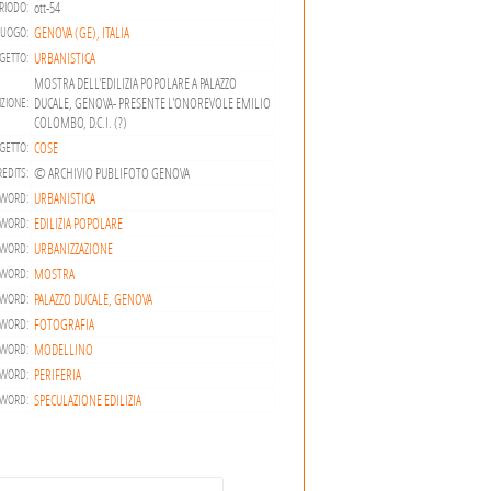
ott-54
RIODO:
GENOVA (GE), ITALIA
LUOGO:
URBANISTICA
GETTO:
MOSTRA DELL'EDILIZIA POPOLARE A PALAZZO
DUCALE, GENOVA- PRESENTE L'ONOREVOLE EMILIO
ZIONE:
COLOMBO, D.C.I. (?)
COSE
GETTO:
© ARCHIVIO PUBLIFOTO GENOVA
EDITS:
URBANISTICA
WORD:
EDILIZIA POPOLARE
WORD:
URBANIZZAZIONE
WORD:
MOSTRA
WORD:
PALAZZO DUCALE, GENOVA
WORD:
FOTOGRAFIA
WORD:
MODELLINO
WORD:
PERIFERIA
WORD:
SPECULAZIONE EDILIZIA
WORD: