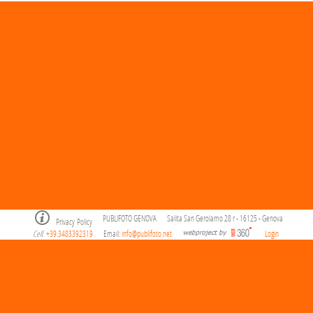
PUBLIFOTO GENOVA
Salita San Gerolamo 28 r - 16125 - Genova
Privacy Policy
Cell
+39.3483392319
Email:
info@publifoto.net
Login
.