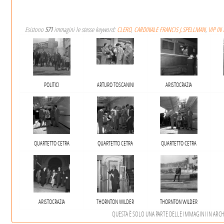
Esistono
571
immagini le stesse keyword:
CLERO
,
CARDINALE FRANCIS J.SPELLMAN
,
VIP IN
POLITICI
ARTURO TOSCANINI
ARISTOCRAZIA
QUARTETTO CETRA
QUARTETTO CETRA
QUARTETTO CETRA
ARISTOCRAZIA
THORNTON WILDER
THORNTON WILDER
QUESTA È SOLO UNA PARTE DELLE IMMAGINI IN ARCHIV