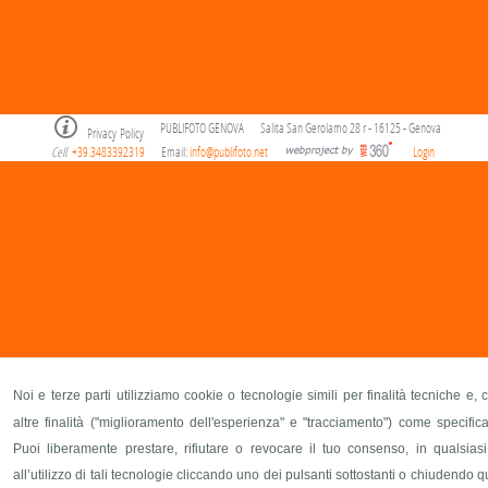
PUBLIFOTO GENOVA
Salita San Gerolamo 28 r - 16125 - Genova
Privacy Policy
Cell
+39.3483392319
Email:
info@publifoto.net
Login
.
Noi e terze parti utilizziamo cookie o tecnologie simili per finalità tecniche e
altre finalità ("miglioramento dell'esperienza" e "tracciamento") come specific
Puoi liberamente prestare, rifiutare o revocare il tuo consenso, in qualsia
all’utilizzo di tali tecnologie cliccando uno dei pulsanti sottostanti o chiudendo qu