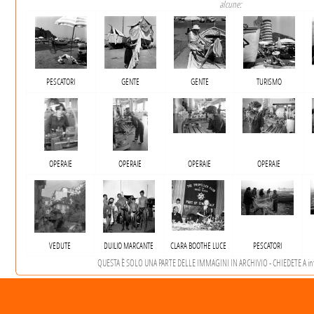
alcune:
PESCATORI
GENTE
GENTE
TURISMO
OPERAIE
OPERAIE
OPERAIE
OPERAIE
VEDUTE
DUILIO MARCANTE
CLARA BOOTHE LUCE
PESCATORI
QUESTA È SOLO UNA PARTE DELLE IMMAGINI IN ARCHIVIO - CHIEDETE A in