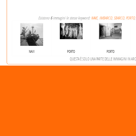
Esistono
6
immagini le stesse keyword:
NAVE
,
IMBARCO
,
SBARCO
,
PORTO
NAVI
PORTO
PORTO
QUESTA È SOLO UNA PARTE DELLE IMMAGINI IN ARCHI