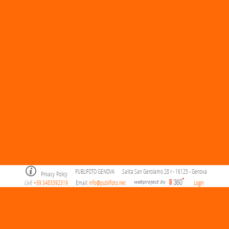
PUBLIFOTO GENOVA
Salita San Gerolamo 28 r - 16125 - Genova
Privacy Policy
Cell
+39.3483392319
Email:
info@publifoto.net
Login
.