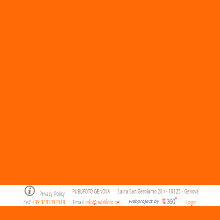
PUBLIFOTO GENOVA
Salita San Gerolamo 28 r - 16125 - Genova
Privacy Policy
Cell
+39.3483392319
Email:
info@publifoto.net
Login
.