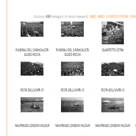
Esistono
694
immagini le stesse keyword:
NAVE
,
VARO
,
TURBOCISTERNA
,
PUNT
FUNERALI DEL SINDACALISTA
FUNERALI DEL SINDACALISTA
QUARTETTO CETRA
GUIDO ROSSA
GUIDO ROSSA
FESTA DELL'UNITÀ​ (?)
FESTA DELL'UNITÀ (?)
FESTA DELL'UNITÀ​ (?)
NAUFRAGIO LONDON VALOUR
NAUFRAGIO LONDON VALOUR
NAUFRAGIO LONDON VALOUR