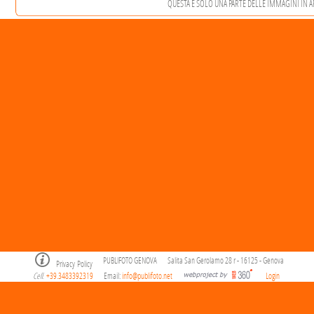
QUESTA È SOLO UNA PARTE DELLE IMMAGINI IN ARC
PUBLIFOTO GENOVA
Salita San Gerolamo 28 r - 16125 - Genova
Privacy Policy
Cell
+39.3483392319
Email:
info@publifoto.net
Login
.