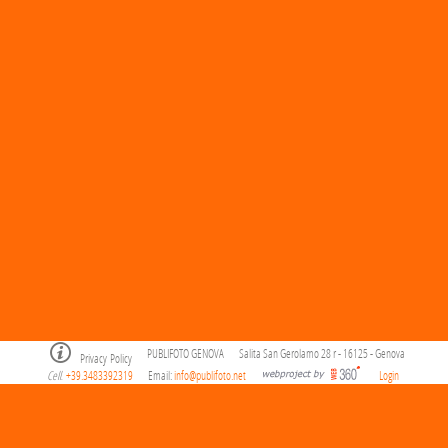
PUBLIFOTO GENOVA
Salita San Gerolamo 28 r - 16125 - Genova
Privacy Policy
Cell
+39.3483392319
Email:
info@publifoto.net
Login
.