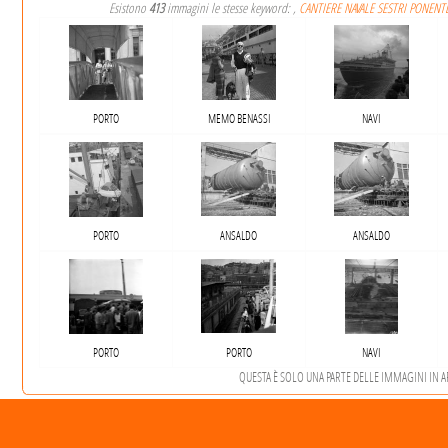
Esistono
413
immagini le stesse keyword: ,
CANTIERE NAVALE SESTRI PONENT
PORTO
MEMO BENASSI
NAVI
PORTO
ANSALDO
ANSALDO
PORTO
PORTO
NAVI
QUESTA È SOLO UNA PARTE DELLE IMMAGINI IN ARC