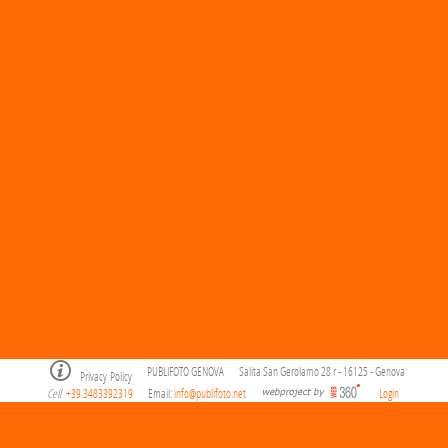
PUBLIFOTO GENOVA
Salita San Gerolamo 28 r - 16125 - Genova
Privacy Policy
Cell
+39.3483392319
Email:
info@publifoto.net
Login
.