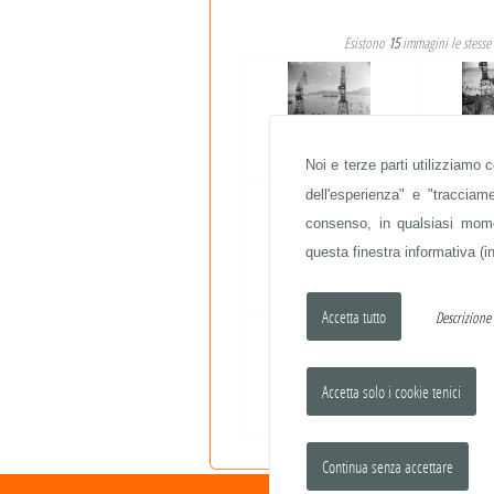
Esistono
15
immagini le stesse
Noi e terze parti utilizziamo 
VARI
dell'esperienza" e "traccia
consenso, in qualsiasi momen
questa finestra informativa (in
VARI
Descrizion
VARI