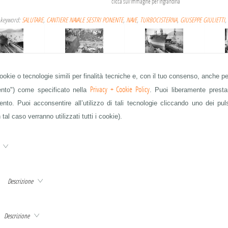
clicca sull'immagine per ingrandirla
 keyword:
SALUTARE
,
CANTIERE NAVALE SESTRI PONENTE
,
NAVE
,
TURBOCISTERNA
,
GIUSEPPE GIULIETTI
,
cookie o tecnologie simili per finalità tecniche e, con il tuo consenso, anche per
VARI
VARI
VARI
Privacy + Cookie Policy
mento") come specificato nella
. Puoi liberamente prestar
to. Puoi acconsentire all’utilizzo di tali tecnologie cliccando uno dei pul
 tal caso verranno utilizzati tutti i cookie).
VARI
VARI
VARI
e
Descrizione
VARI
QUESTA È SOLO UNA PARTE DELLE IMMAGINI IN ARCHIVIO - CHIEDETE A info@publifoto.net
Descrizione