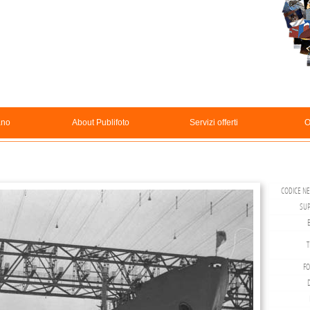
ano
About Publifoto
Servizi offerti
O
CODICE NE
SUP
T
FO
D