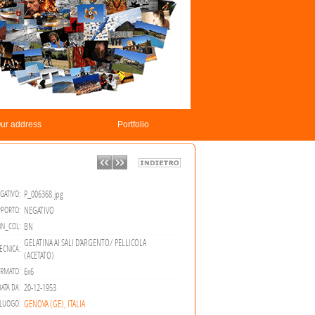
ur address
Portfolio
P_006368.jpg
GATIVO:
NEGATIVO
PORTO:
BN
BN_COL:
GELATINA AI SALI D'ARGENTO/ PELLICOLA
ECNICA:
(ACETATO)
6x6
RMATO:
20-12-1953
ATA DA:
GENOVA (GE), ITALIA
LUOGO: