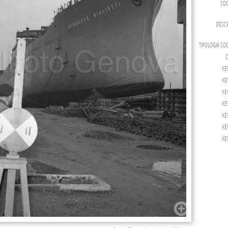
SOG
DESCR
TIPOLOGIA SO
C
KE
KE
KE
KE
KE
KE
KE