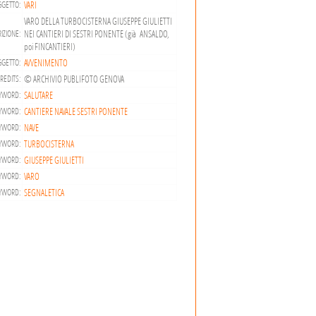
VARI
GETTO:
VARO DELLA TURBOCISTERNA GIUSEPPE GIULIETTI
NEI CANTIERI DI SESTRI PONENTE (già ANSALDO,
IZIONE:
poi FINCANTIERI)
AVVENIMENTO
GGETTO:
© ARCHIVIO PUBLIFOTO GENOVA
REDITS:
SALUTARE
YWORD:
CANTIERE NAVALE SESTRI PONENTE
YWORD:
NAVE
YWORD:
TURBOCISTERNA
YWORD:
GIUSEPPE GIULIETTI
YWORD:
VARO
YWORD:
SEGNALETICA
YWORD: