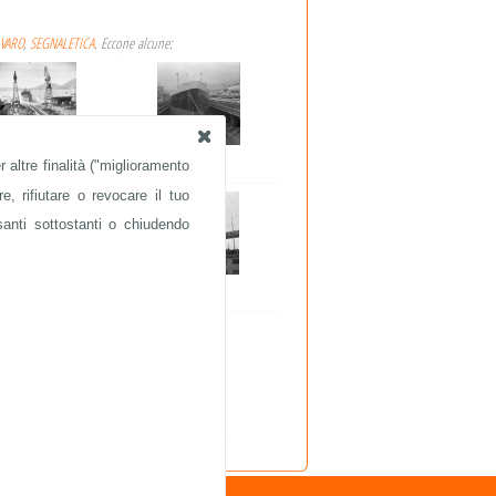
VARO
,
SEGNALETICA
. Eccone alcune:
 altre finalità ("miglioramento
VARI
NAVI
e, rifiutare o revocare il tuo
santi sottostanti o chiudendo
VARI
VARI
VARI