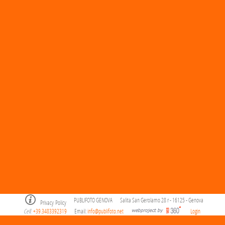
PUBLIFOTO GENOVA
Salita San Gerolamo 28 r - 16125 - Genova
Privacy Policy
Cell
+39.3483392319
Email:
info@publifoto.net
Login
.