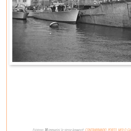
Esistono
18
immagini le stesse keyword:
CONTRABBANDO
,
PORTO
,
MOLO GI