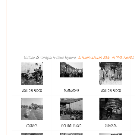
Esistono
39
immagini le stesse keyword:
VITTORIA CLAUDIA
,
NAVE
,
VITTIMA
,
ARRIVO
,
VIGILI DEL FUOCO
PAMMATONE
VIGILI DEL FUOCO
CRONACA
VIGILI DEL FUOCO
CURIOSITÁ