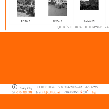
CRONACA
CRONACA
PAMMATONE
QUESTA È SOLO UNA PARTE DELLE IMMAGINI IN ARC
PUBLIFOTO GENOVA
Salita San Gerolamo 28 r - 16125 - Genova
Privacy Policy
Cell
+39.3483392319
Email:
info@publifoto.net
Login
.