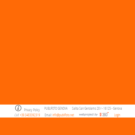
PUBLIFOTO GENOVA
Salita San Gerolamo 28 r - 16125 - Genova
Privacy Policy
Cell
+39.3483392319
Email:
info@publifoto.net
Login
.