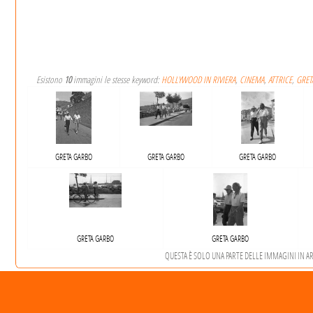
Esistono
10
immagini le stesse keyword:
HOLLYWOOD IN RIVIERA
,
CINEMA
,
ATTRICE
,
GRET
GRETA GARBO
GRETA GARBO
GRETA GARBO
GRETA GARBO
GRETA GARBO
QUESTA È SOLO UNA PARTE DELLE IMMAGINI IN ARC