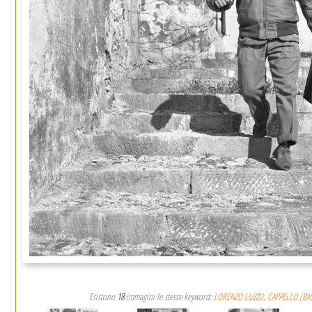
Esistono
18
immagini le stesse keyword:
LORENZO LUZZU
,
CAPPELLO (BA