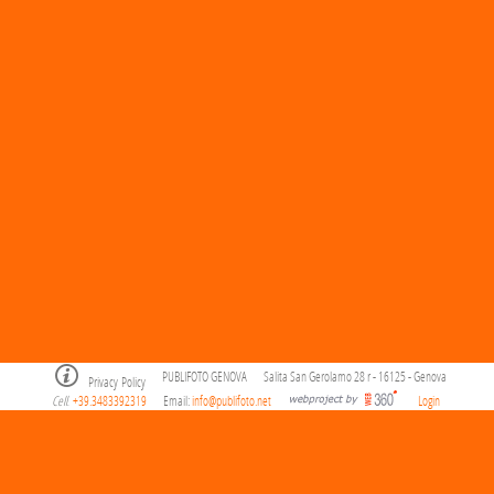
PUBLIFOTO GENOVA
Salita San Gerolamo 28 r - 16125 - Genova
Privacy Policy
Cell
+39.3483392319
Email:
info@publifoto.net
Login
.