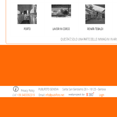
PORTO
LAVORI IN CORSO
RENATA TEBALDI
QUESTA È SOLO UNA PARTE DELLE IMMAGINI IN ARCH
PUBLIFOTO GENOVA
Salita San Gerolamo 28 r - 16125 - Genova
Privacy Policy
Cell
+39.3483392319
Email:
info@publifoto.net
Login
.