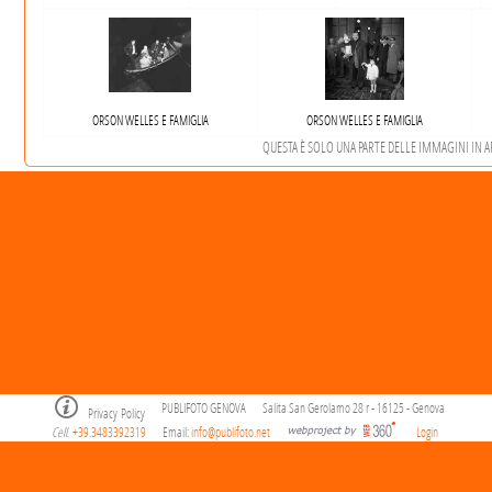
ORSON WELLES E FAMIGLIA
ORSON WELLES E FAMIGLIA
QUESTA È SOLO UNA PARTE DELLE IMMAGINI IN ARC
PUBLIFOTO GENOVA
Salita San Gerolamo 28 r - 16125 - Genova
Privacy Policy
Cell
+39.3483392319
Email:
info@publifoto.net
Login
.