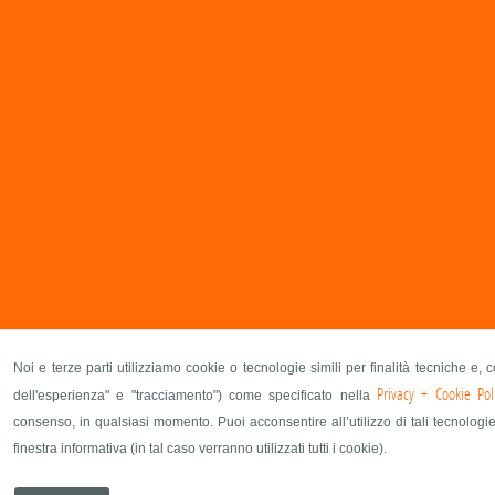
Noi e terze parti utilizziamo cookie o tecnologie simili per finalità tecniche e, 
Privacy + Cookie Pol
dell'esperienza" e "tracciamento") come specificato nella
consenso, in qualsiasi momento. Puoi acconsentire all’utilizzo di tali tecnolog
finestra informativa (in tal caso verranno utilizzati tutti i cookie).