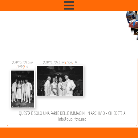
CANTARE
Ci sono 2 Immagini che contengono la keyword
QUARTETTO CETRA
QUARTETTO CETRA
(
1951
)
(
1955
)
QUESTA È SOLO UNA PARTE DELLE IMMAGINI IN ARCHIVIO - CHIEDETE A
info@publifoto.net