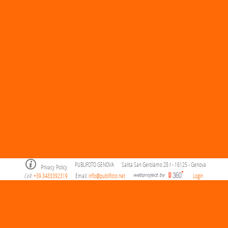
PUBLIFOTO GENOVA
Salita San Gerolamo 28 r - 16125 - Genova
Privacy Policy
Cell
+39.3483392319
Email:
info@publifoto.net
Login
.