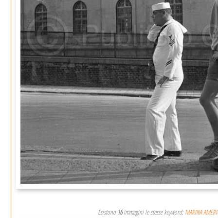
Esistono
16
immagini le stesse keyword:
MARINA AMERI