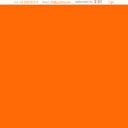
Cell
+39.3483392319
Email:
info@publifoto.net
Login
.