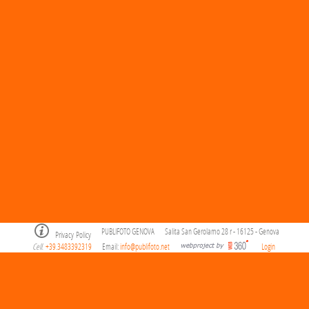
PUBLIFOTO GENOVA
Salita San Gerolamo 28 r - 16125 - Genova
Privacy Policy
Cell
+39.3483392319
Email:
info@publifoto.net
Login
.