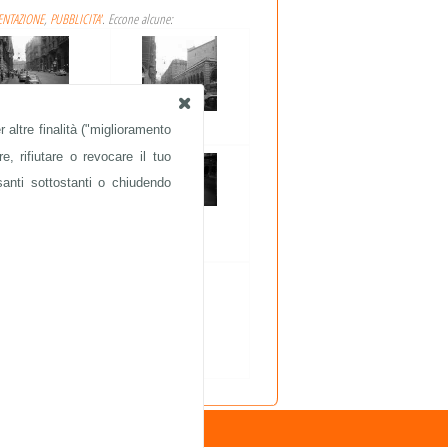
ENTAZIONE
,
PUBBLICITA'
. Eccone alcune:
 altre finalità ("miglioramento
FIAT 500
FIAT 500
e, rifiutare o revocare il tuo
santi sottostanti o chiudendo
FIAT 500
FIAT 500