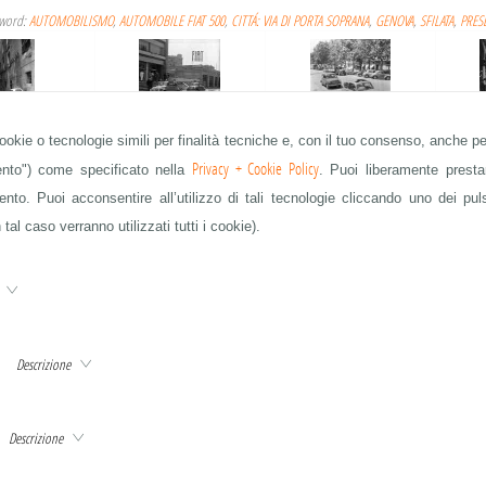
yword:
AUTOMOBILISMO
,
AUTOMOBILE FIAT 500
,
CITTÁ: VIA DI PORTA SOPRANA
,
GENOVA
,
SFILATA
,
PRES
cookie o tecnologie simili per finalità tecniche e, con il tuo consenso, anche per
O STORICO
FIAT 500
FIAT 500
Privacy + Cookie Policy
mento") come specificato nella
. Puoi liberamente prestar
to. Puoi acconsentire all’utilizzo di tali tecnologie cliccando uno dei pul
 tal caso verranno utilizzati tutti i cookie).
IAT 500
FIAT 500
FIAT 500
e
Descrizione
FIAT 500
QUESTA È SOLO UNA PARTE DELLE IMMAGINI IN ARCHIVIO - CHIEDETE A info@publifoto.net
Descrizione