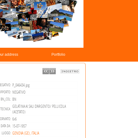
ur address
Portfolio
P_046434.jpg
EGATIVO:
NEGATIVO
UPPORTO:
BN
BN_COL:
GELATINA AI SALI D'ARGENTO/ PELLICOLA
TECNICA:
(ACETATO)
6x6
FORMATO:
15-07-1957
DATA DA:
GENOVA (GE), ITALIA
LUOGO: