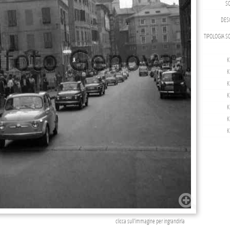
S
DESC
TIPOLOGIA S
K
K
K
K
K
K
K
clicca sull'immagine per ingrandirla