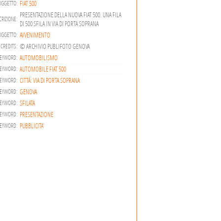
FIAT 500
OGGETTO:
PRESENTAZIONE DELLA NUOVA FIAT 500. UNA FILA
RIZIONE:
DI 500 SFILA IN VIA DI PORTA SOPRANA
AVVENIMENTO
OGGETTO:
© ARCHIVIO PUBLIFOTO GENOVA
CREDITS:
AUTOMOBILISMO
EYWORD:
AUTOMOBILE FIAT 500
EYWORD:
CITTÁ: VIA DI PORTA SOPRANA
EYWORD:
GENOVA
EYWORD:
SFILATA
EYWORD:
PRESENTAZIONE
EYWORD:
PUBBLICITA'
EYWORD: