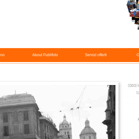
ano
About Publifoto
Servizi offerti
O
CODICE N
S