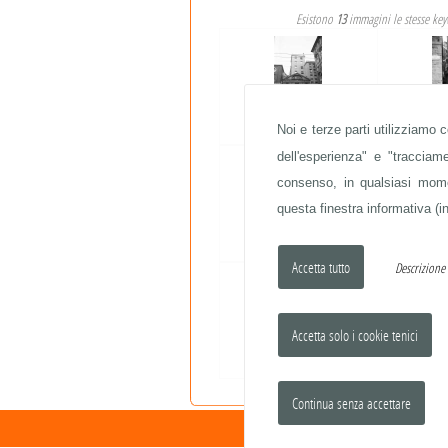
Esistono
13
immagini le stesse ke
CENTRO STORICO
Noi e terze parti utilizziamo 
CENTR
dell'esperienza" e "traccia
consenso, in qualsiasi momen
questa finestra informativa (in
FIAT 500
F
Descrizion