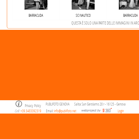
BARRACUDA
SCI NAUTICO
BARRACUDA
QUESTA È SOLO UNA PARTE DELLE IMMAGINI IN ARCHI
PUBLIFOTO GENOVA
Salita San Gerolamo 28 r - 16125 - Genova
Privacy Policy
Cell
+39.3483392319
Email:
info@publifoto.net
Login
.