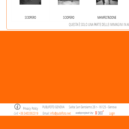
SCIOPERO
SCIOPERO
MANIFESTAZIONE
QUESTA È SOLO UNA PARTE DELLE IMMAGINI IN ARC
PUBLIFOTO GENOVA
Salita San Gerolamo 28 r - 16125 - Genova
Privacy Policy
Cell
+39.3483392319
Email:
info@publifoto.net
Login
.