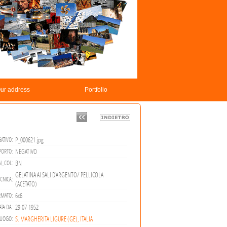
ur address
Portfolio
P_000621.jpg
ATIVO:
NEGATIVO
PORTO:
BN
N_COL:
GELATINA AI SALI D'ARGENTO/ PELLICOLA
CNICA:
(ACETATO)
6x6
RMATO:
29-07-1952
TA DA:
S. MARGHERITA LIGURE (GE), ITALIA
UOGO: