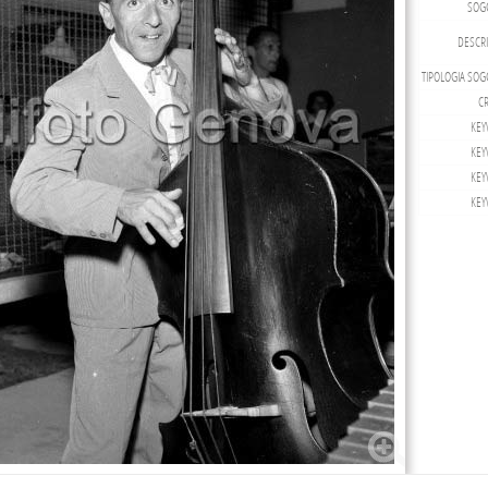
SOG
DESCRI
TIPOLOGIA SOG
CR
KEY
KEY
KEY
KEY