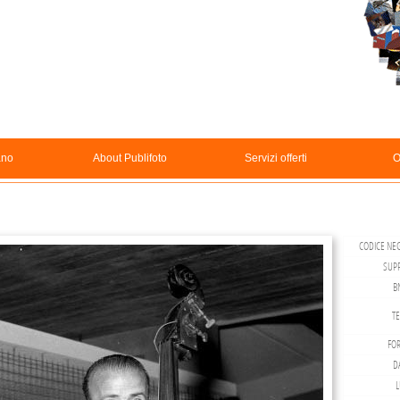
ano
About Publifoto
Servizi offerti
O
CODICE NEG
SUP
B
TE
FO
DA
L