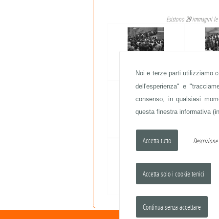
Esistono
29
immagini le 
DON GALLO
Noi e terze parti utilizziamo 
DO
dell'esperienza" e "traccia
consenso, in qualsiasi momen
questa finestra informativa (in
ACCIAIERIE
ACC
Descrizion
CLERO