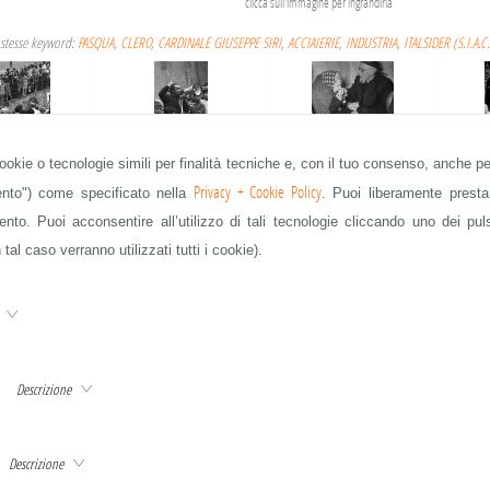
clicca sull'immagine per ingrandirla
stesse keyword:
PASQUA
,
CLERO
,
CARDINALE GIUSEPPE SIRI
,
ACCIAIERIE
,
INDUSTRIA
,
ITALSIDER (S.I.A.C.
cookie o tecnologie simili per finalità tecniche e, con il tuo consenso, anche per
N GALLO
DON GALLO
CLERO
Privacy + Cookie Policy
mento") come specificato nella
. Puoi liberamente prestar
to. Puoi acconsentire all’utilizzo di tali tecnologie cliccando uno dei pul
 tal caso verranno utilizzati tutti i cookie).
IAIERIE
ACCIAIERIE
ACCIAIERIE
e
Descrizione
CLERO
CLERO
PORTO
QUESTA È SOLO UNA PARTE DELLE IMMAGINI IN ARCHIVIO - CHIEDETE A info@publifoto.net
Descrizione