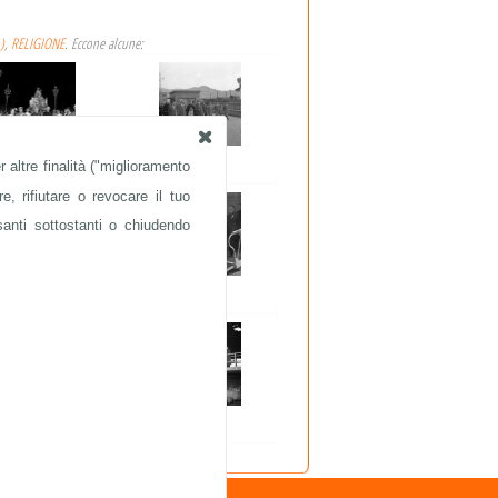
)
,
RELIGIONE
. Eccone alcune:
 altre finalità ("miglioramento
FESTE PATRONALI
ACCIAIERIE
e, rifiutare o revocare il tuo
santi sottostanti o chiudendo
CLERO
CLERO
CLERO
ACCIAIERIE