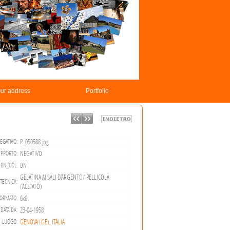
ur address
Portfolio
P_050588.jpg
EGATIVO:
NEGATIVO
PPORTO:
BN
BN_COL:
GELATINA AI SALI D'ARGENTO/ PELLICOLA
TECNICA:
(ACETATO)
6x6
ORMATO:
23-04-1958
DATA DA:
GENOVA (GE), ITALIA
LUOGO: