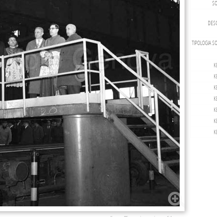
SO
DESC
TIPOLOGIA S
K
K
K
K
K
K
K