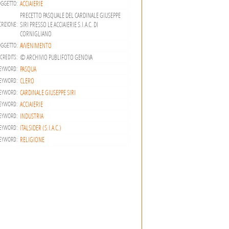
ACCIAIERIE
GGETTO:
PRECETTO PASQUALE DEL CARDINALE GIUSEPPE
SIRI PRESSO LE ACCIAIERIE S.I.A.C. DI
RIZIONE:
CORNIGLIANO
AVVENIMENTO
OGGETTO:
© ARCHIVIO PUBLIFOTO GENOVA
CREDITS:
PASQUA
EYWORD:
CLERO
EYWORD:
CARDINALE GIUSEPPE SIRI
EYWORD:
ACCIAIERIE
EYWORD:
INDUSTRIA
EYWORD:
ITALSIDER (S.I.A.C.)
EYWORD:
RELIGIONE
EYWORD: