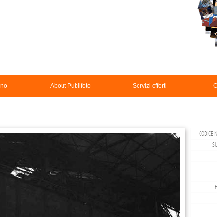
ano
About Publifoto
Servizi offerti
O
CODICE N
SU
F