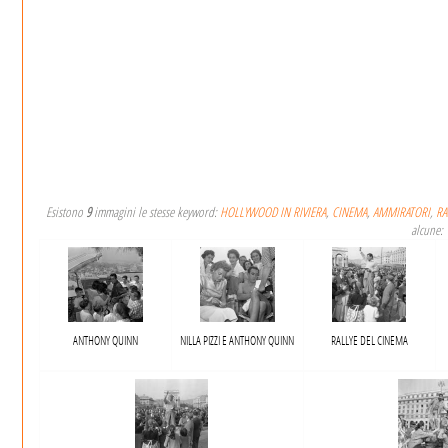
Esistono
9
immagini le stesse keyword:
HOLLYWOOD IN RIVIERA
,
CINEMA
,
AMMIRATORI
,
RA
alcune:
ANTHONY QUINN
NILLA PIZZI E ANTHONY QUINN
RALLYE DEL CINEMA