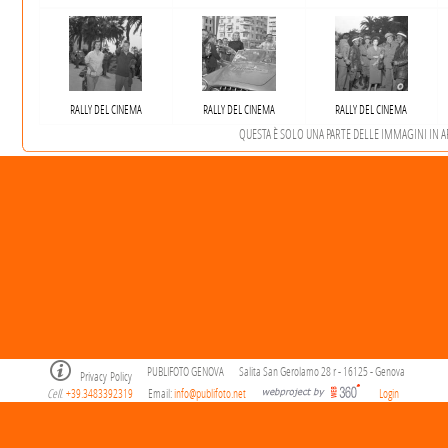
RALLY DEL CINEMA
RALLY DEL CINEMA
RALLY DEL CINEMA
QUESTA È SOLO UNA PARTE DELLE IMMAGINI IN ARC
PUBLIFOTO GENOVA
Salita San Gerolamo 28 r - 16125 - Genova
Privacy Policy
Cell
+39.3483392319
Email:
info@publifoto.net
Login
.