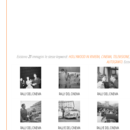
Esistono
21
immagini le stesse keyword:
HOLLYWOOD IN RIVIERA
,
CINEMA
,
TELEVISIONE
AUTOGRAFO
. Ecco
RALLY DEL CINEMA
RALLY DEL CINEMA
RALLY DEL CINEMA
RALLY DEL CINEMA
RALLYE DEL CINEMA
RALLYE DEL CINEMA