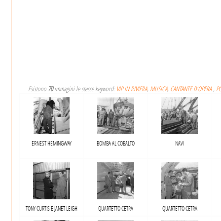
Esistono
70
immagini le stesse keyword:
VIP IN RIVIERA
,
MUSICA
,
CANTANTE D'OPERA
,
P
ERNEST HEMINGWAY
BOMBA AL COBALTO
NAVI
TONY CURTIS E JANET LEIGH
QUARTETTO CETRA
QUARTETTO CETRA