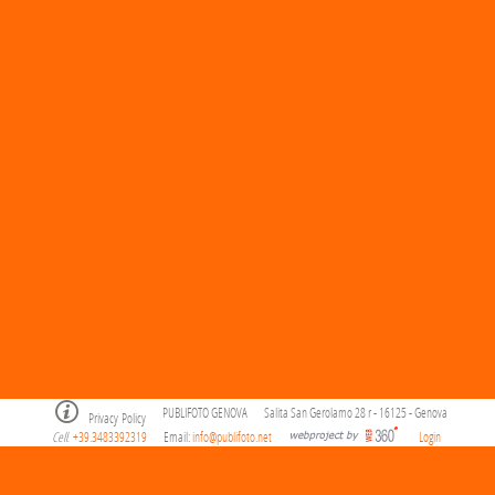
PUBLIFOTO GENOVA
Salita San Gerolamo 28 r - 16125 - Genova
Privacy Policy
Cell
+39.3483392319
Email:
info@publifoto.net
Login
.