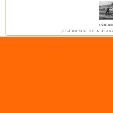
THORNTON WI
QUESTA È SOLO UNA PARTE DELLE IMMAGINI IN ARC