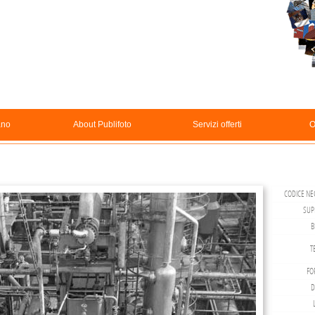
ano
About Publifoto
Servizi offerti
O
CODICE NEG
SUP
B
T
FO
D