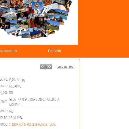
ur address
Portfolio
P_017771.jpg
ATIVO:
NEGATIVO
PORTO:
BN
N_COL:
GELATINA AI SALI D'ARGENTO/ PELLICOLA
ECNICA:
(ACETATO)
6x6
RMATO:
28-10-1954
ATA DA:
S. QUIRICO IN POLCEVERA (GE), ITALIA
LUOGO: