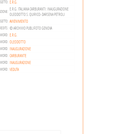
E.R.G.
GETTO:
E.R.G. ITALIANA CARBURANTI: INAUGURAZIONE
ZIONE:
OLEODOTTO S. QUIRICO- DARSENA PETROLI
AVVENIMENTO
GETTO:
© ARCHIVIO PUBLIFOTO GENOVA
REDITS:
E.R.G.
YWORD:
OLEODOTTO
YWORD:
INAUGURAZIONE
YWORD:
CARBURANTE
YWORD:
INAUGURAZIONE
YWORD:
VEDUTA
YWORD: