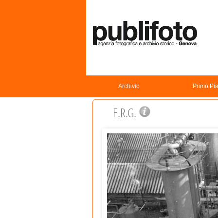
Archivio
Primo Pi
E.R.G.