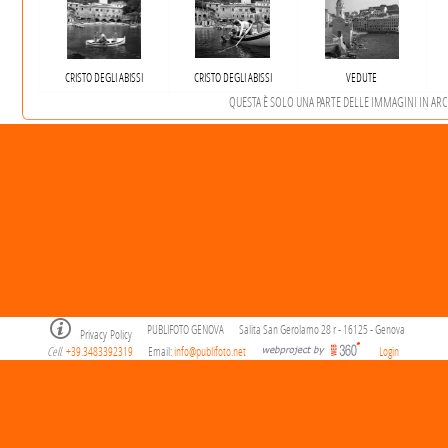
CRISTO DEGLI ABISSI
CRISTO DEGLI ABISSI
VEDUTE
QUESTA È SOLO UNA PARTE DELLE IMMAGINI IN ARCHI
PUBLIFOTO GENOVA
Salita San Gerolamo 28 r - 16125 - Genova
Privacy Policy
Cell
+39.3483392319
Email:
info@publifoto.net
Login
.