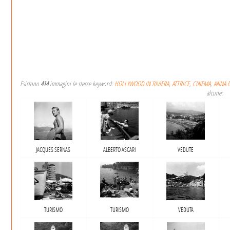
Esistono
414
immagini le stesse keyword:
HOLLYWOOD IN RIVIERA
,
ATTRICE
,
CINEMA
,
ANNA P
alcune:
JACQUES SERNAS
ALBERTO ASCARI
VEDUTE
TURISMO
TURISMO
VEDUTA